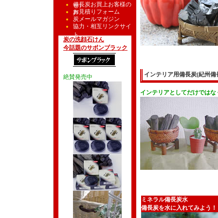
備長炭お買上お客様の
せ）
お見積りフォーム
声
炭メールマガジン
協力・相互リンクサイ
ト
炭の洗顔石けん
今話題のサボンブラック
インテリア用備長炭(紀州備
絶賛発売中
インテリアとしてだけではな
ミネラル備長炭水
備長炭を水に入れてみよう！