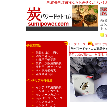
炭,備長炭,木酢液ならお任せください！
大変
ばら
高品
活を
トコ
トップページ
お支払い方
備長炭商品
炭パワードットコム商品ライ
備長炭はかり売り
待望の炭の石けん！無香料、
消臭用備長炭
お風呂用備長炭
飲料・炊飯用備長炭
飲料用・ポットつき
ベッド用備長炭
箱売り備長炭
インテリア用備長炭
インテリア用備長炭
モンスーンカゴ小
モンスーンカゴ中
toppoモンスーンカゴ
アジアカゴ小
カントリーかご