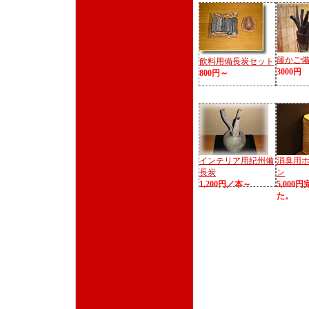
籐かご
飲料用備長炭セット
3000円
800円～
インテリア用紀州備
消臭用
長炭
ン
1,200円／本～
5,000
た。