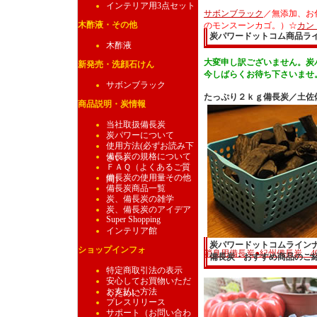
インテリア用3点セット
サボンブラック
／無添加、お
木酢液・その他
のモンスーンカゴ。）☆
カン
炭パワードットコム商品ライ
木酢液
大変申し訳ございません。炭
新発売・洗顔石けん
今しばらくお待ち下さいませ
サボンブラック
たっぷり２ｋｇ備長炭／土佐
商品説明・炭情報
当社取扱備長炭
炭パワーについて
使用方法(必ずお読み下
備長炭の規格について
さい）
ＦＡＱ（よくあるご質
備長炭の使用量その他
問）
備長炭商品一覧
炭、備長炭の雑学
炭、備長炭のアイデア
Super Shopping
インテリア館
炭パワードットコムラインナ
ショップインフォ
消臭用備長炭●紀州備長炭 400
備長炭・おすすめ商品のご
特定商取引法の表示
安心してお買物いただ
お支払い方法
くために
プレスリリース
サポート（お問い合わ