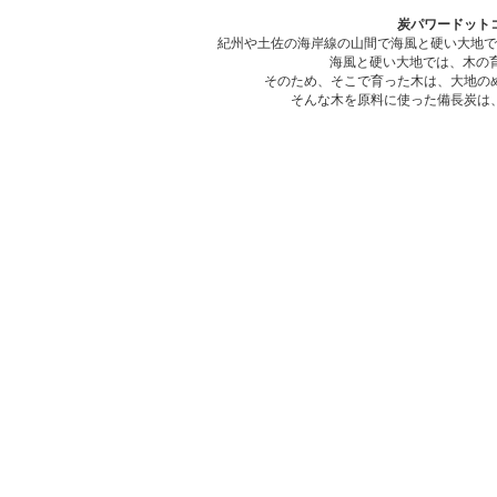
炭パワードット
紀州や土佐の海岸線の山間で海風と硬い大地で
海風と硬い大地では、木の
そのため、そこで育った木は、大地の
そんな木を原料に使った備長炭は