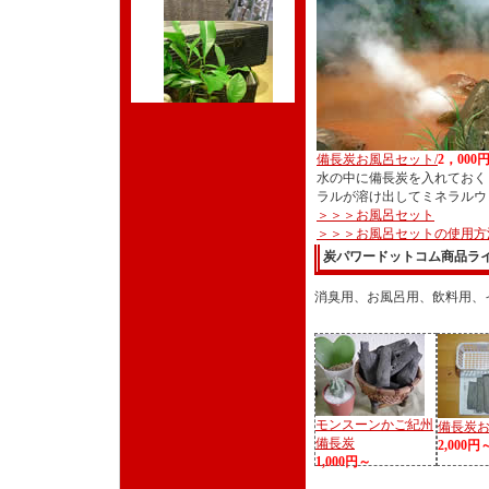
備長炭お風呂セット/
2，000
水の中に備長炭を入れておく
ラルが溶け出してミネラルウ
＞＞＞お風呂セット
＞＞＞お風呂セットの使用方
炭パワードットコム商品ラ
消臭用、お風呂用、飲料用、
モンスーンかご紀州
備長炭
備長炭
2,000円
1,000円～