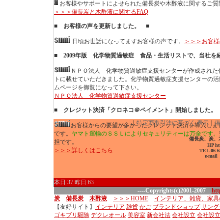
お客様やサポートによせられた備長炭や木酢液に関するご質問
＞＞＞備長炭と木酢液に関するFAQ
■ お客様の声を更新しました。 ■
日頃お世話になってますお客様の声です。
＞＞＞お客様
■ 2009年版 化学物質過敏症 食品・生活リストで、当社を
ＮＰＯ法人 化学物質過敏症支援センターが作成された
トに載せていただきました。化学物質過敏症支援センターの活
ムページを御覧になって下さい。
ＮＰＯ法人 化学物質過敏症支援センター
■ クレジット決済「クロネコ＠ペイメント」開始しました。
｜
特定商取引法に基づく
表示
｜
お客様からの要望が多かったクレジット決済を導入しま
です。
ヤマト運輸のＳＳＬによりセキュリティーは万全です。
備長炭、炭、
担です。
HP ht
＞＞＞詳しくはこちら
TEL 06-6
e-mai
本日 37 昨日 63
----Copyrights(c)2001-2007
ht
炭
備長炭
木酢液
＞＞＞HOME
インテリア、雑貨、家具
【友好サイト】
インテリア
雑貨
かご
ブランドショップ
サング
ゴキブリ駆除
デクレオール
美容室
新会社法
会社設立
会社設