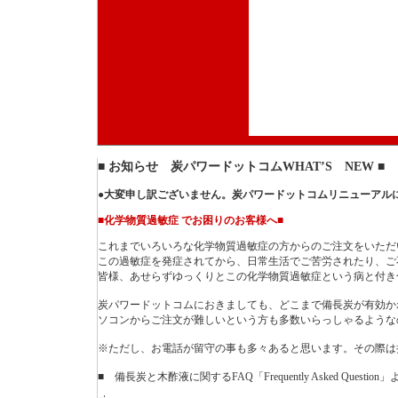
■ お知らせ 炭パワードットコムWHAT’S NEW ■
●大変申し訳ございません。炭パワードットコムリニューアル
■化学物質過敏症 でお困りのお客様へ■
これまでいろいろな化学物質過敏症の方からのご注文をいただ
この過敏症を発症されてから、日常生活でご苦労されたり、ご
皆様、あせらずゆっくりとこの化学物質過敏症という病と付き
炭パワードットコムにおきましても、どこまで備長炭が有効か
ソコンからご注文が難しいという方も多数いらっしゃるような
※ただし、お電話が留守の事も多々あると思います。その際は
■ 備長炭と木酢液に関するFAQ「Frequently Asked Ques